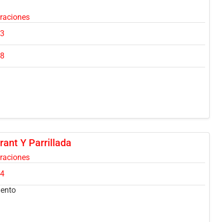
oraciones
03
28
rant Y Parrillada
oraciones
24
mento