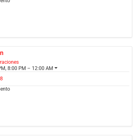
mento
ón
oraciones
PM, 8:00 PM – 12:00 AM
18
mento