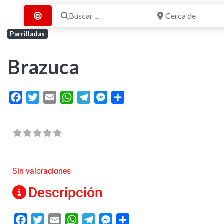
Buscar ...
Cerca de
Buscar por Distancia
Parrilladas
Brazuca
Facebook
Twitter
Email
WhatsApp
Telegram
Messenger
Share
Sin valoraciones
Descripción
Facebook
Twitter
Email
WhatsApp
Telegram
Messenger
Share