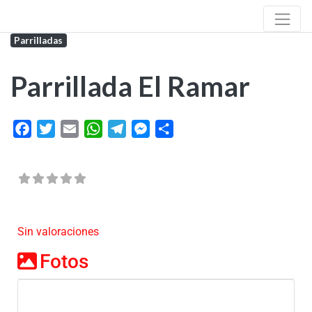
Parrilladas
Parrillada El Ramar
Facebook
Twitter
Email
WhatsApp
Telegram
Messenger
Share
Sin valoraciones
Fotos