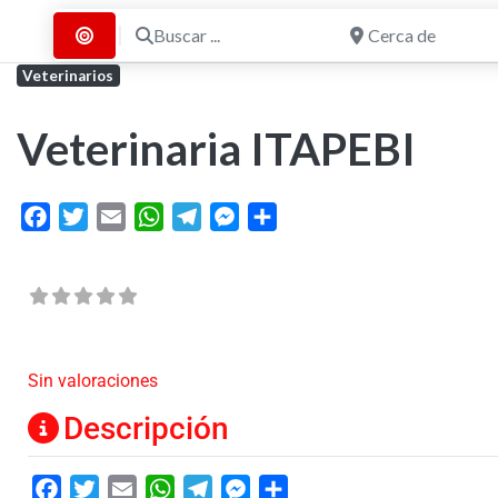
Buscar ...
Cerca de
Buscar por Distancia
Veterinarios
Veterinaria ITAPEBI
Facebook
Twitter
Email
WhatsApp
Telegram
Messenger
Share
Sin valoraciones
Descripción
Facebook
Twitter
Email
WhatsApp
Telegram
Messenger
Share