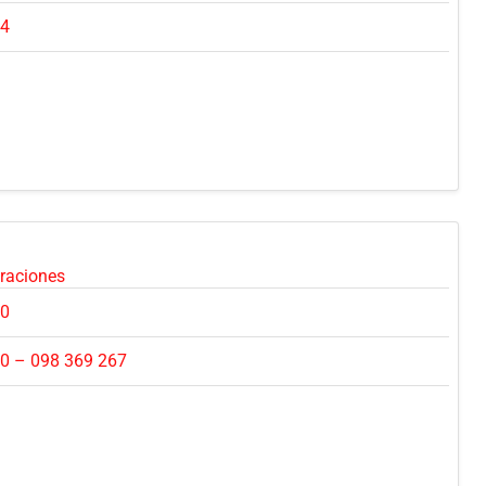
24
oraciones
30
0 – 098 369 267