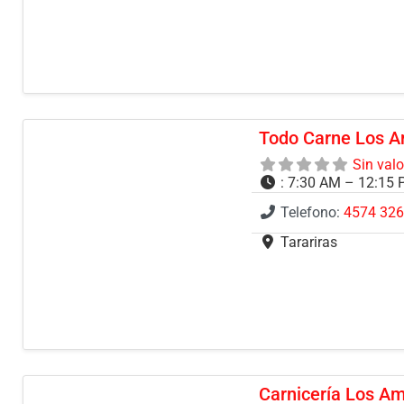
Todo Carne Los A
Sin val
:
7:30 AM – 12:15 
Telefono:
4574 32
Tarariras
Carnicería Los A