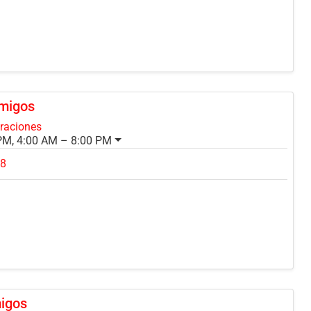
migos
oraciones
PM, 4:00 AM – 8:00 PM
68
migos