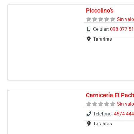
Piccolino’s
Sin val
Celular:
098 077 5
Tarariras
Carnicería El Pac
Sin val
Telefono:
4574 44
Tarariras