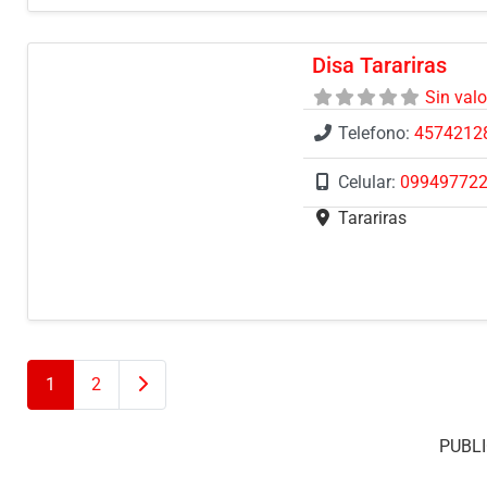
Disa Tarariras
Sin val
Telefono:
4574212
Celular:
09949772
Tarariras
Entradas anteriores
1
2
PUBLI