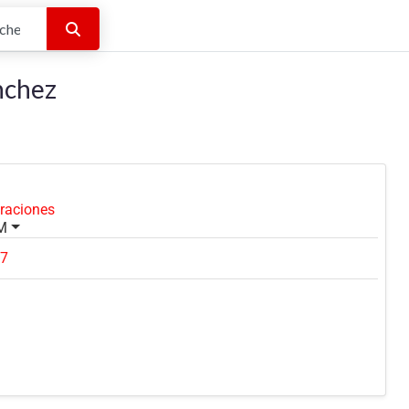
Buscar
nchez
oraciones
PM
67