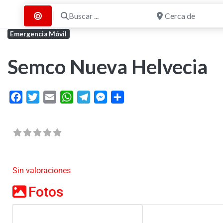
Buscar ...
Cerca de
Buscar por Distancia
Emergencia Móvil
Semco Nueva Helvecia
Facebook
Twitter
Email
WhatsApp
Telegram
Messenger
Share
Sin valoraciones
Fotos