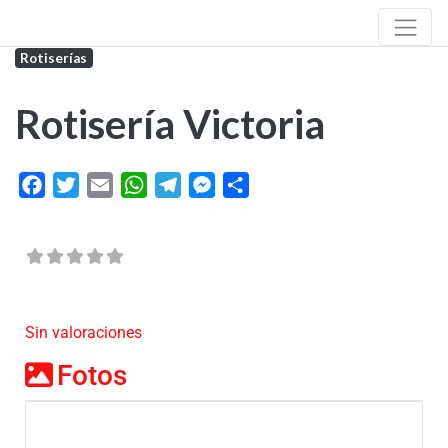
Rotiserías
Rotisería Victoria
Facebook
Twitter
Email
WhatsApp
Telegram
Messenger
Share
Sin valoraciones
Fotos