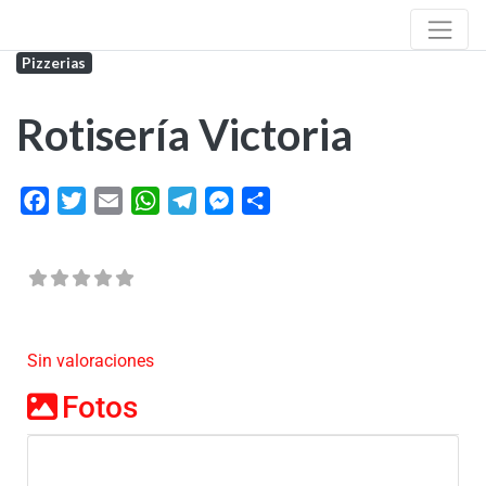
Pizzerias
Rotisería Victoria
Facebook
Twitter
Email
WhatsApp
Telegram
Messenger
Share
Sin valoraciones
Fotos