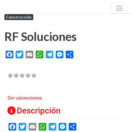
Construcción
RF Soluciones
Facebook
Twitter
Email
WhatsApp
Telegram
Messenger
Share
Sin valoraciones
Descripción
Facebook
Twitter
Email
WhatsApp
Telegram
Messenger
Share