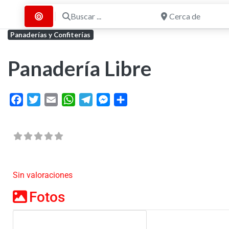
Buscar ...
Cerca de
Buscar por Distancia
Panaderías y Confiterías
Panadería Libre
Facebook
Twitter
Email
WhatsApp
Telegram
Messenger
Share
Sin valoraciones
Fotos