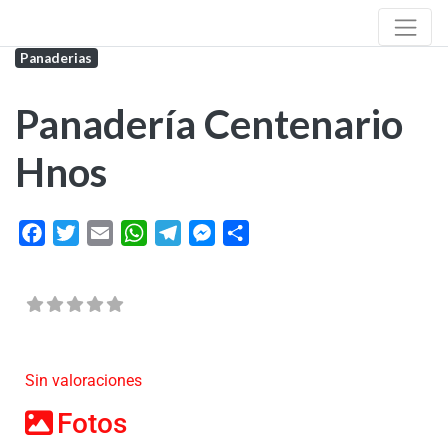
Panaderias
Panadería Centenario
Hnos
Facebook
Twitter
Email
WhatsApp
Telegram
Messenger
Share
Sin valoraciones
Fotos