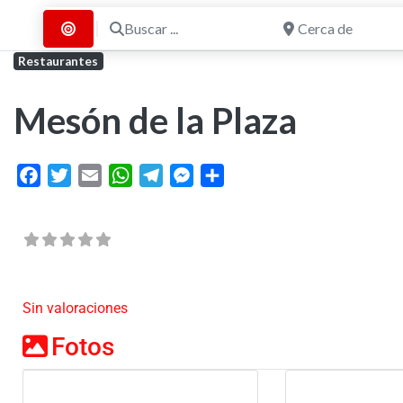
Buscar ...
Cerca de
Buscar por Distancia
Restaurantes
Mesón de la Plaza
Facebook
Twitter
Email
WhatsApp
Telegram
Messenger
Share
Sin valoraciones
Fotos