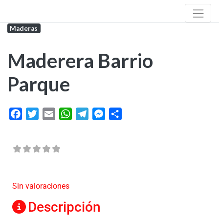
Maderas
Maderera Barrio
Parque
Facebook
Twitter
Email
WhatsApp
Telegram
Messenger
Share
Sin valoraciones
Descripción