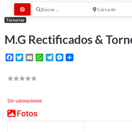
Buscar ...
Cerca de
Buscar por Distancia
Tornerias
M.G Rectificados & Torn
Facebook
Twitter
Email
WhatsApp
Telegram
Messenger
Share
Sin valoraciones
Fotos