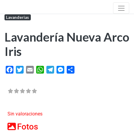
Lavanderias
Lavandería Nueva Arco
Iris
Facebook
Twitter
Email
WhatsApp
Telegram
Messenger
Share
Sin valoraciones
Fotos