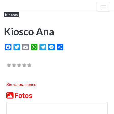
Kioscos
Kiosco Ana
Facebook
Twitter
Email
WhatsApp
Telegram
Messenger
Share
Sin valoraciones
Fotos