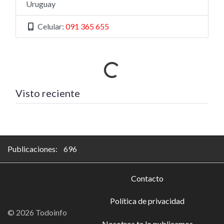
Uruguay
Celular:
091 365 655
Cargando…
Visto reciente
Publicaciones: 696
Contacto
Política de privacidad
© 2026 Todoinfo
Nosotros te lo publicamos