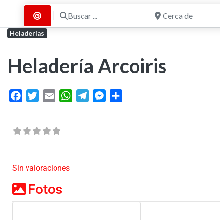
Buscar ...
Cerca de
Buscar por Distancia
Heladerías
Heladería Arcoiris
Facebook
Twitter
Email
WhatsApp
Telegram
Messenger
Share
Sin valoraciones
Fotos