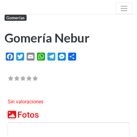
Gomerías
Gomería Nebur
Facebook
Twitter
Email
WhatsApp
Telegram
Messenger
Share
Sin valoraciones
Fotos