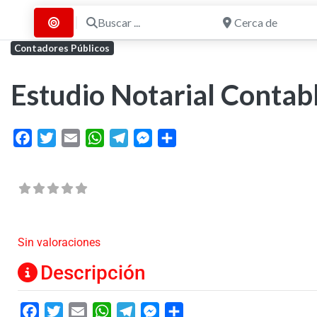
Buscar ...
Cerca de
Buscar por Distancia
Contadores Públicos
Estudio Notarial Contab
Facebook
Twitter
Email
WhatsApp
Telegram
Messenger
Share
Sin valoraciones
Descripción
Facebook
Twitter
Email
WhatsApp
Telegram
Messenger
Share