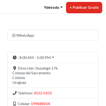
Ydetodo
+ Publicar Gratis
WhatsApp:
:
8:00 AM - 5:00 PM
Dirección:
Ituzaingó 176
Colonia del Sacramento
Colonia
Uruguay
Telefono:
4522 0103
Celular:
099688604