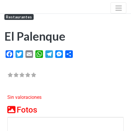
Restaurantes
El Palenque
Facebook
Twitter
Email
WhatsApp
Telegram
Messenger
Share
Sin valoraciones
Fotos