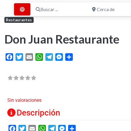
Buscar ...
Cerca de
Buscar por Distancia
Restaurantes
Don Juan Restaurante
Facebook
Twitter
Email
WhatsApp
Telegram
Messenger
Share
Sin valoraciones
Descripción
Facebook
Twitter
Email
WhatsApp
Telegram
Messenger
Share