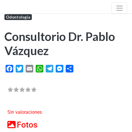
Odontología
Consultorio Dr. Pablo
Vázquez
Facebook
Twitter
Email
WhatsApp
Telegram
Messenger
Share
Sin valoraciones
Fotos