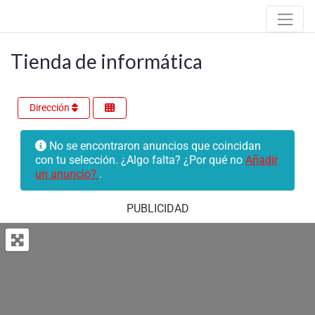
Tienda de informática
Dirección
No se encontraron anuncios que coincidan
con tu selección. ¿Algo falta? ¿Por qué no
Añadir
un anuncio?
.
PUBLICIDAD