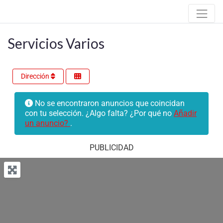
Servicios Varios
Dirección
No se encontraron anuncios que coincidan
con tu selección. ¿Algo falta? ¿Por qué no
Añadir
un anuncio?
.
PUBLICIDAD