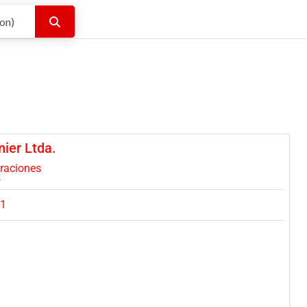
Buscar
ier Ltda.
oraciones
31