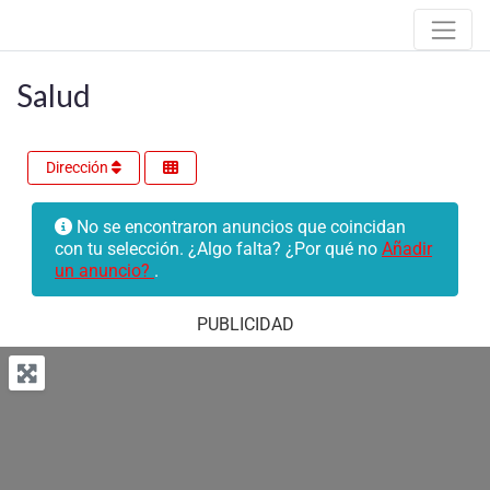
Salud
Dirección
No se encontraron anuncios que coincidan
con tu selección. ¿Algo falta? ¿Por qué no
Añadir
un anuncio?
.
PUBLICIDAD