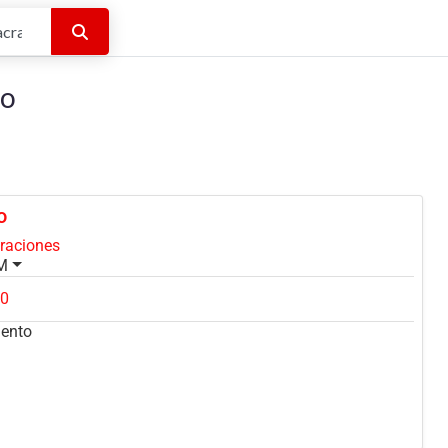
Buscar
to
o
oraciones
PM
90
mento