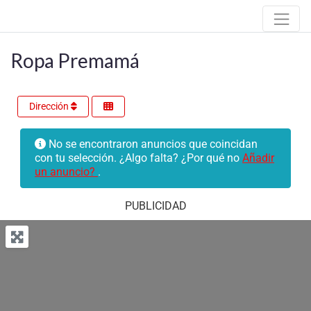
Ropa Premamá
Dirección
No se encontraron anuncios que coincidan
con tu selección. ¿Algo falta? ¿Por qué no
Añadir
un anuncio?
.
PUBLICIDAD