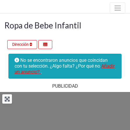
Ropa de Bebe Infantil
Dirección
No se encontraron anuncios que coincidan
con tu selección. ¿Algo falta? ¿Por qué no
Añadir
un anuncio?
.
PUBLICIDAD