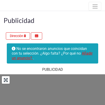
Publicidad
Dirección
No se encontraron anuncios que coincidan
con tu selección. ¿Algo falta? ¿Por qué no
Añadir
un anuncio?
.
PUBLICIDAD