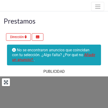
Prestamos
Dirección
No se encontraron anuncios que coincidan
con tu selección. ¿Algo falta? ¿Por qué no
Añadir
un anuncio?
.
PUBLICIDAD