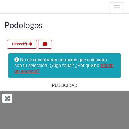
Podologos
Dirección
No se encontraron anuncios que coincidan
con tu selección. ¿Algo falta? ¿Por qué no
Añadir
un anuncio?
.
PUBLICIDAD