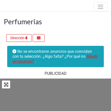
Perfumerias
Dirección
No se encontraron anuncios que coincidan
con tu selección. ¿Algo falta? ¿Por qué no
Añadir
un anuncio?
.
PUBLICIDAD