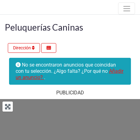
Peluquerías Caninas
Dirección
No se encontraron anuncios que coincidan
con tu selección. ¿Algo falta? ¿Por qué no
Añadir
un anuncio?
.
PUBLICIDAD