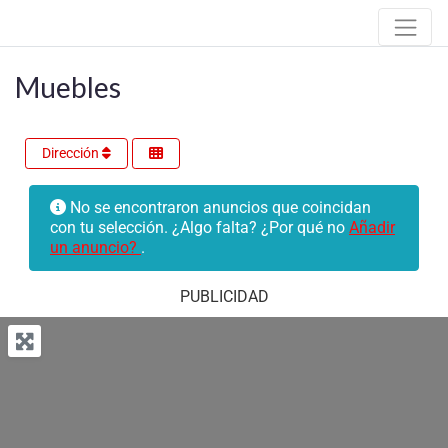
Muebles
Dirección
No se encontraron anuncios que coincidan
con tu selección. ¿Algo falta? ¿Por qué no
Añadir
un anuncio?
.
PUBLICIDAD