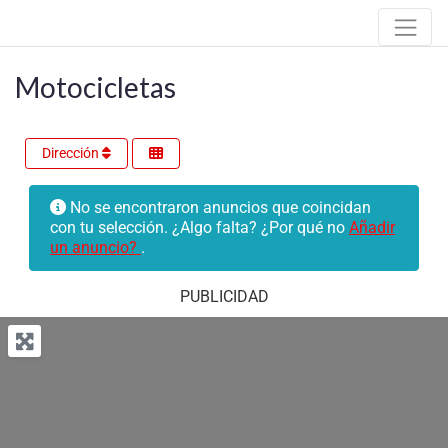
Motocicletas
Dirección
No se encontraron anuncios que coincidan
con tu selección. ¿Algo falta? ¿Por qué no
Añadir
un anuncio?
.
PUBLICIDAD