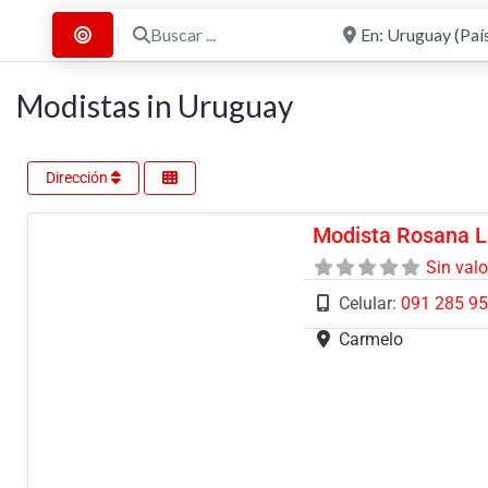
Buscar ...
Cerca de
Buscar por Distancia
Modistas in Uruguay
Dirección
Modista Rosana L
Sin val
Celular:
091 285 9
Carmelo