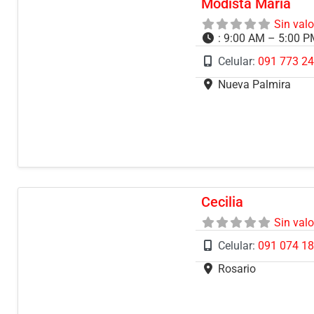
Modista María
Sin val
:
9:00 AM – 5:00 
Celular:
091 773 2
Nueva Palmira
Cecilia
Sin val
Celular:
091 074 1
Rosario