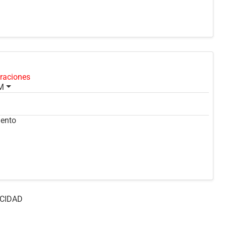
oraciones
PM
9
mento
CIDAD