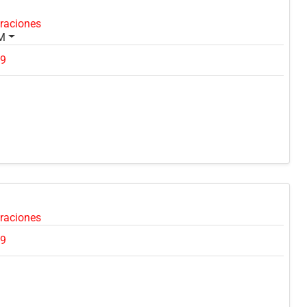
oraciones
PM
49
oraciones
89