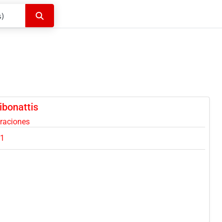
Buscar
ibonattis
oraciones
51