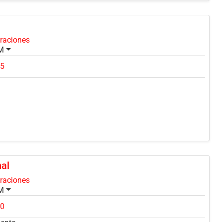
oraciones
PM
25
nal
oraciones
PM
80