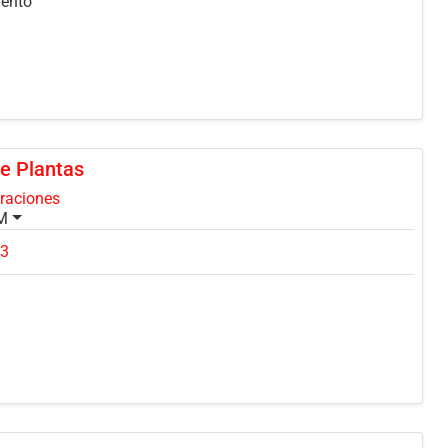
mento
e Plantas
oraciones
PM
13