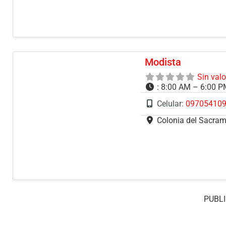
Modista
Sin val
:
8:00 AM – 6:00 
Celular:
09705410
Colonia del Sacra
PUBLI