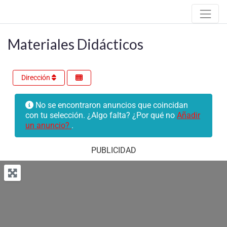
Materiales Didácticos
Dirección
No se encontraron anuncios que coincidan
con tu selección. ¿Algo falta? ¿Por qué no
Añadir
un anuncio?
.
PUBLICIDAD