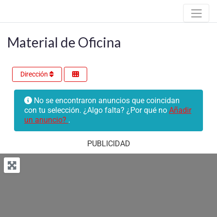
Material de Oficina
Dirección
No se encontraron anuncios que coincidan
con tu selección. ¿Algo falta? ¿Por qué no
Añadir
un anuncio?
.
PUBLICIDAD