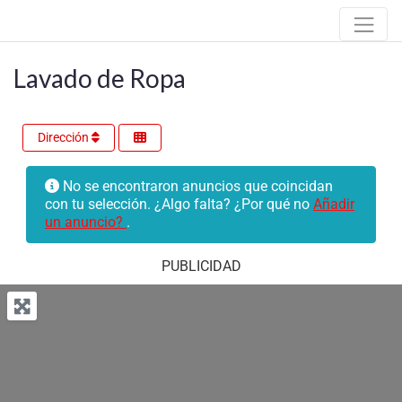
Lavado de Ropa
Dirección
No se encontraron anuncios que coincidan
con tu selección. ¿Algo falta? ¿Por qué no
Añadir
un anuncio?
.
PUBLICIDAD