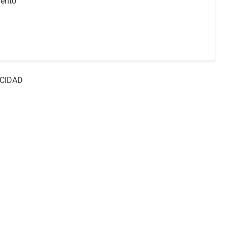
mento
CIDAD
Contacto
Política de privacidad
Nosotro