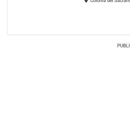
Colonia del Sacra
PUBLI
© 2026 Todoinfo