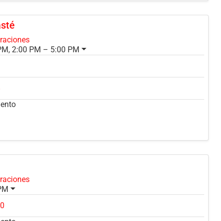
asté
oraciones
PM, 2:00 PM – 5:00 PM
8
mento
oraciones
 PM
00