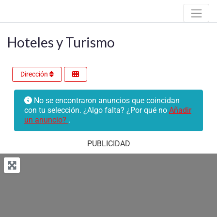
Hoteles y Turismo
Dirección
No se encontraron anuncios que coincidan
con tu selección. ¿Algo falta? ¿Por qué no
Añadir
un anuncio?
.
PUBLICIDAD