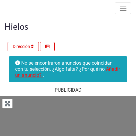
Hielos
Dirección
No se encontraron anuncios que coincidan
con tu selección. ¿Algo falta? ¿Por qué no
Añadir
un anuncio?
.
PUBLICIDAD