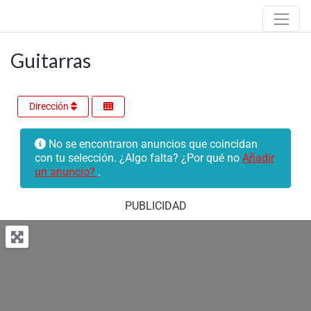
Guitarras
Dirección
No se encontraron anuncios que coincidan
con tu selección. ¿Algo falta? ¿Por qué no
Añadir
un anuncio?
.
PUBLICIDAD