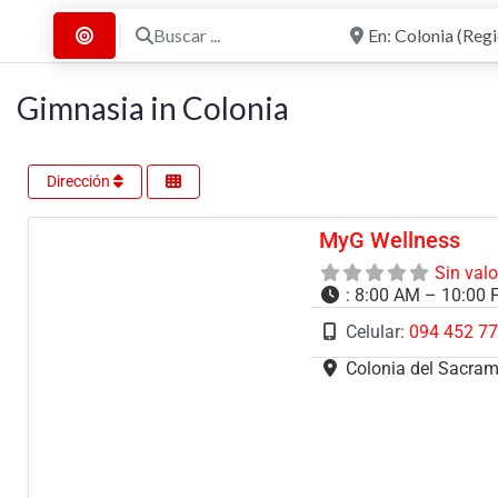
Buscar ...
Cerca de
Buscar por Distancia
Gimnasia in Colonia
Dirección
MyG Wellness
Sin val
:
8:00 AM – 10:00
Celular:
094 452 7
Colonia del Sacra