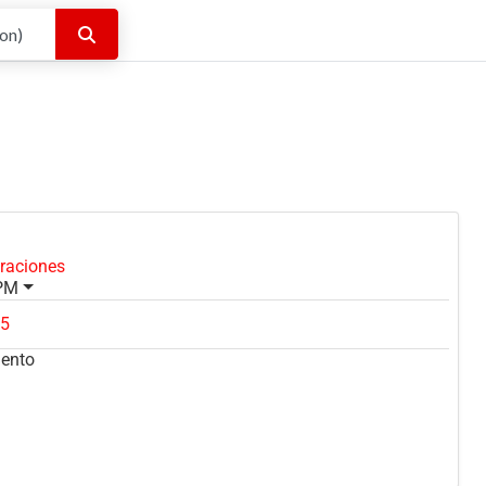
Buscar
oraciones
 PM
75
mento