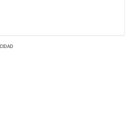
CIDAD
Contacto
Política de privacidad
Nosotro