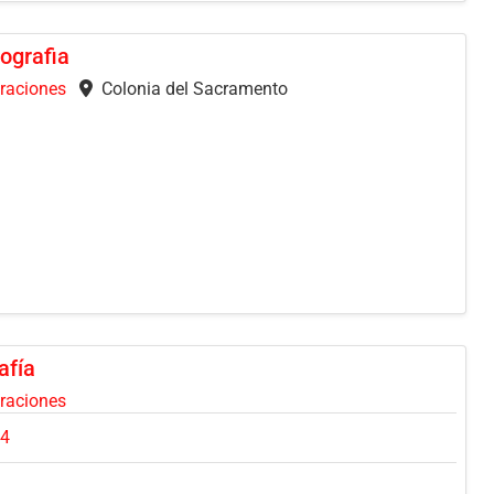
ografia
oraciones
Colonia del Sacramento
afía
oraciones
04