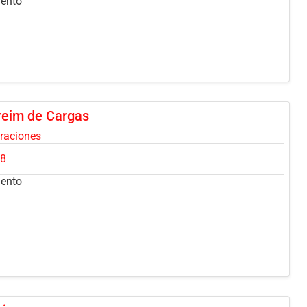
mento
eim de Cargas
oraciones
28
mento