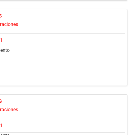
s
oraciones
81
mento
s
oraciones
81