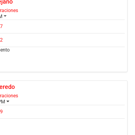
ejano
oraciones
PM
27
52
mento
ueredo
oraciones
 PM
59