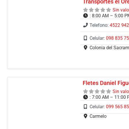
Transportes el Or
Sin val
:
8:00 AM – 5:00 
Telefono:
4522 94
Celular:
098 835 7
Colonia del Sacra
Fletes Daniel Fig
Sin val
:
7:00 AM – 11:00
Celular:
099 565 8
Carmelo