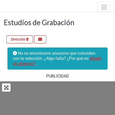
Estudios de Grabación
Dirección
No se encontraron anuncios que coincidan
con tu selección. ¿Algo falta? ¿Por qué no
Añadir
un anuncio?
.
PUBLICIDAD